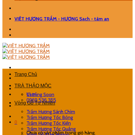
VIỆT HƯƠNG TRẦM - HƯƠNG Sạch - tâm an
Trang Chủ
TRÀ THẢO MỘC
Coming Soon
Vị trí
0969.536.355
Vòng Gỗ Tự Nhiên
Trầm Hương Sánh Chìm
Trầm Hương Tốc Bông
0
Trầm Hương Tốc Kiến
Trầm Hương Tốc Quầng
Chưa có sản phẩm trong giỏ hàng.
Vòng Gỗ Đàn Hương