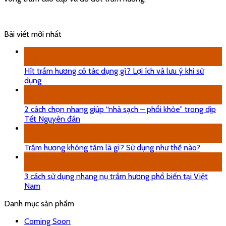
Bài viết mới nhất
29
Th5
Hít trầm hương có tác dụng gì? Lợi ích và lưu ý khi sử
dụng
18
Th12
2 cách chọn nhang giúp “nhà sạch – phổi khỏe” trong dịp
Tết Nguyên đán
08
Th5
Trầm hương không tăm là gì? Sử dụng như thế nào?
08
Th5
3 cách sử dụng nhang nụ trầm hương phổ biến tại Việt
Nam
Danh mục sản phẩm
Coming Soon