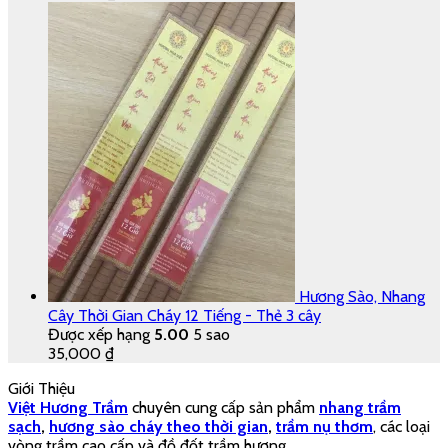
Hương Sào, Nhang
Cây Thời Gian Cháy 12 Tiếng - Thẻ 3 cây
Được xếp hạng
5.00
5 sao
35,000
₫
Giới Thiệu
Việt Hương Trầm
chuyên cung cấp sản phẩm
nhang trầm
sạch
,
hương sào cháy theo thời gian
,
trầm nụ thơm
, các loại
vòng trầm cao cấp và đồ đốt trầm hương.