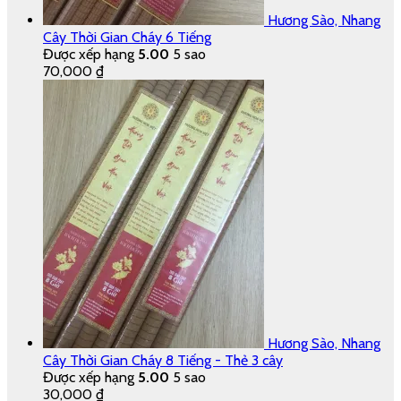
Hương Sào, Nhang
Cây Thời Gian Cháy 6 Tiếng
Được xếp hạng
5.00
5 sao
70,000
₫
Hương Sào, Nhang
Cây Thời Gian Cháy 8 Tiếng - Thẻ 3 cây
Được xếp hạng
5.00
5 sao
30,000
₫