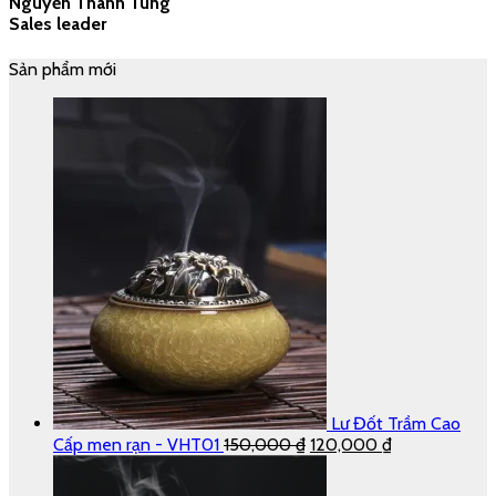
Nguyễn Thanh Tùng
Sales leader
Sản phẩm mới
Lư Đốt Trầm Cao
Cấp men rạn - VHT01
150,000
₫
120,000
₫