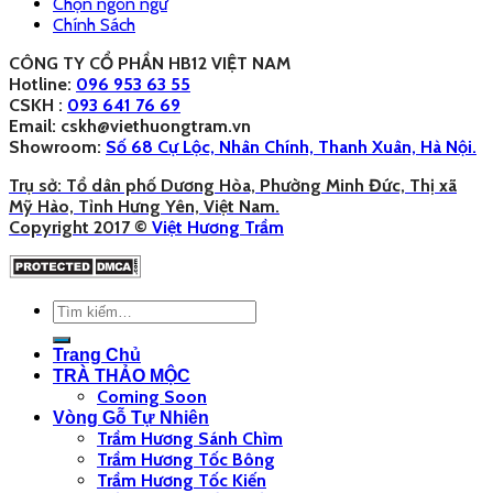
Chọn ngôn ngữ
Chính Sách
CÔNG TY CỔ PHẦN HB12 VIỆT NAM
Hotline:
096 953 63 55
CSKH :
093 641 76 69
Email: cskh@viethuongtram.vn
Showroom:
Số 68 Cự Lộc, Nhân Chính, Thanh Xuân, Hà Nội.
Trụ sở: Tổ dân phố Dương Hòa, Phường Minh Đức, Thị xã
Mỹ Hào, Tỉnh Hưng Yên, Việt Nam.
Copyright 2017 ©
Việt Hương Trầm
Trang Chủ
TRÀ THẢO MỘC
Coming Soon
Vòng Gỗ Tự Nhiên
Trầm Hương Sánh Chìm
Trầm Hương Tốc Bông
Trầm Hương Tốc Kiến