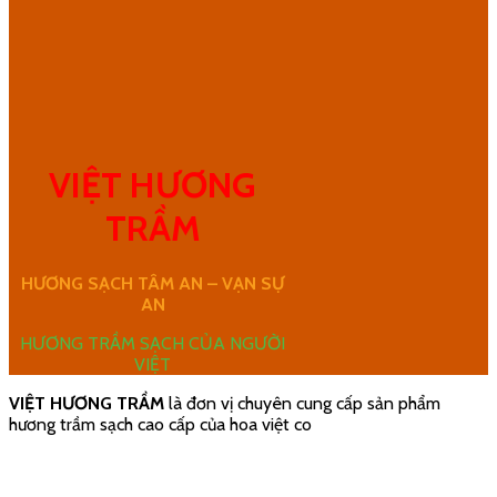
VIỆT HƯƠNG
TRẦM
HƯƠNG SẠCH TÂM AN – VẠN SỰ
AN
HƯƠNG TRẦM SẠCH CỦA NGƯỜI
VIỆT
VIỆT HƯƠNG TRẦM
là đơn vị chuyên cung cấp sản phẩm
hương trầm sạch cao cấp của hoa việt co