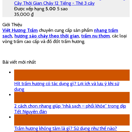
Cây Thời Gian Cháy 12 Tiếng - Thẻ 3 cây
Được xếp hạng
5.00
5 sao
35,000
₫
Giới Thiệu
Việt Hương Trầm
chuyên cung cấp sản phẩm
nhang trầm
sạch
,
hương sào cháy theo thời gian
,
trầm nụ thơm
, các loại
vòng trầm cao cấp và đồ đốt trầm hương.
Bài viết mới nhất
29
Th5
Hít trầm hương có tác dụng gì? Lợi ích và lưu ý khi sử
dụng
18
Th12
2 cách chọn nhang giúp “nhà sạch – phổi khỏe” trong dịp
Tết Nguyên đán
08
Th5
Trầm hương không tăm là gì? Sử dụng như thế nào?