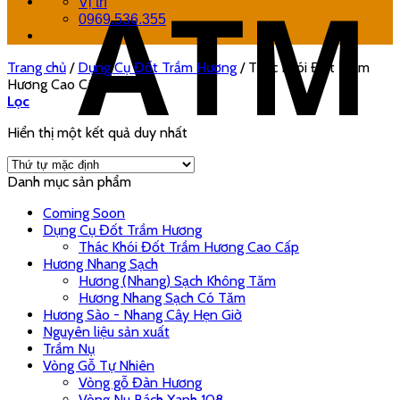
Vị trí
0969.536.355
Trang chủ
/
Dụng Cụ Đốt Trầm Hương
/
Thác Khói Đốt Trầm
Hương Cao Cấp
Lọc
Hiển thị một kết quả duy nhất
Danh mục sản phẩm
Coming Soon
Dụng Cụ Đốt Trầm Hương
Thác Khói Đốt Trầm Hương Cao Cấp
Hương Nhang Sạch
Hương (Nhang) Sạch Không Tăm
Hương Nhang Sạch Có Tăm
Hương Sào - Nhang Cây Hẹn Giờ
Nguyên liệu sản xuất
Trầm Nụ
Vòng Gỗ Tự Nhiên
Vòng gỗ Đàn Hương
Vòng Nu Bách Xanh 108