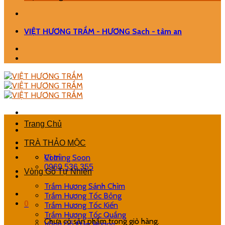
VIỆT HƯƠNG TRẦM - HƯƠNG Sạch - tâm an
Trang Chủ
TRÀ THẢO MỘC
Coming Soon
Vị trí
0969.536.355
Vòng Gỗ Tự Nhiên
Trầm Hương Sánh Chìm
Trầm Hương Tốc Bông
0
Trầm Hương Tốc Kiến
Trầm Hương Tốc Quầng
Chưa có sản phẩm trong giỏ hàng.
Vòng Gỗ Đàn Hương