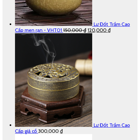
Lư Đốt Trầm Cao
Cấp men rạn - VHT01
150,000
₫
120,000
₫
Lư Đốt Trầm Cao
Cấp giả cổ
300,000
₫