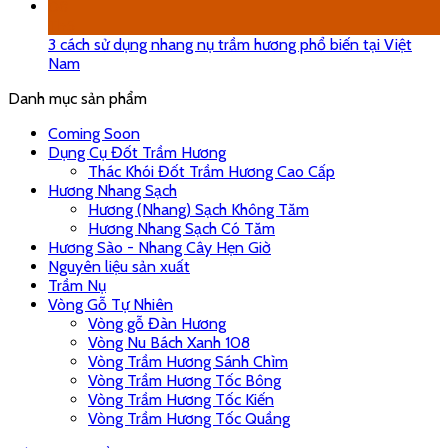
08
Th5
3 cách sử dụng nhang nụ trầm hương phổ biến tại Việt
Nam
Danh mục sản phẩm
Coming Soon
Dụng Cụ Đốt Trầm Hương
Thác Khói Đốt Trầm Hương Cao Cấp
Hương Nhang Sạch
Hương (Nhang) Sạch Không Tăm
Hương Nhang Sạch Có Tăm
Hương Sào - Nhang Cây Hẹn Giờ
Nguyên liệu sản xuất
Trầm Nụ
Vòng Gỗ Tự Nhiên
Vòng gỗ Đàn Hương
Vòng Nu Bách Xanh 108
Vòng Trầm Hương Sánh Chìm
Vòng Trầm Hương Tốc Bông
Vòng Trầm Hương Tốc Kiến
Vòng Trầm Hương Tốc Quầng