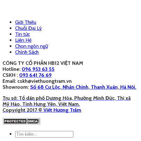
Giới Thiệu
Chuỗi Đại Lý
Tin tức
Liên Hệ
Chọn ngôn ngữ
Chính Sách
CÔNG TY CỔ PHẦN HB12 VIỆT NAM
Hotline:
096 953 63 55
CSKH :
093 641 76 69
Email: cskh@viethuongtram.vn
Showroom:
Số 68 Cự Lộc, Nhân Chính, Thanh Xuân, Hà Nội.
Trụ sở: Tổ dân phố Dương Hòa, Phường Minh Đức, Thị xã
Mỹ Hào, Tỉnh Hưng Yên, Việt Nam.
Copyright 2017 ©
Việt Hương Trầm