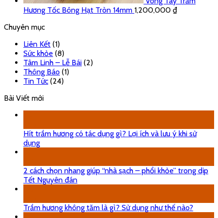
Vòng Tay Trầm
Hương Tốc Bông Hạt Tròn 14mm
1,200,000
₫
Chuyên mục
Liên Kết
(1)
Sức khỏe
(8)
Tâm Linh – Lễ Bái
(2)
Thông Báo
(1)
Tin Tức
(24)
Bài Viết mới
29
Th5
Hít trầm hương có tác dụng gì? Lợi ích và lưu ý khi sử
dụng
18
Th12
2 cách chọn nhang giúp “nhà sạch – phổi khỏe” trong dịp
Tết Nguyên đán
08
Th5
Trầm hương không tăm là gì? Sử dụng như thế nào?
08