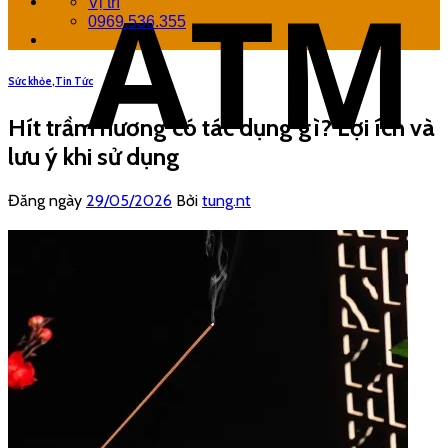
Vị trí
0969.536.355
Sức khỏe
,
Tin Tức
Hít trầm hương có tác dụng gì? Lợi ích và
lưu ý khi sử dụng
Đăng ngày
29/05/2026
Bởi
tung.nt