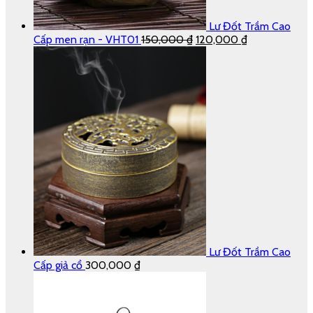
Lư Đốt Trầm Cao
Cấp men rạn - VHT01
150,000
₫
120,000
₫
Lư Đốt Trầm Cao
Cấp giả cổ
300,000
₫