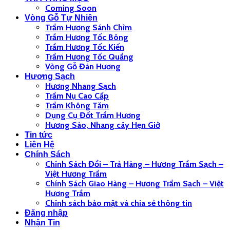
Coming Soon
Vòng Gỗ Tự Nhiên
Trầm Hương Sánh Chìm
Trầm Hương Tốc Bông
Trầm Hương Tốc Kiến
Trầm Hương Tốc Quầng
Vòng Gỗ Đàn Hương
Hương Sạch
Hương Nhang Sạch
Trầm Nụ Cao Cấp
Trầm Không Tăm
Dụng Cụ Đốt Trầm Hương
Hương Sào, Nhang cây Hẹn Giờ
Tin tức
Liên Hệ
Chính Sách
Chính Sách Đổi – Trả Hàng – Hương Trầm Sạch –
Việt Hương Trầm
Chính Sách Giao Hàng – Hương Trầm Sạch – Việt
Hương Trầm
Chính sách bảo mật và chia sẻ thông tin
Đăng nhập
Nhận Tin