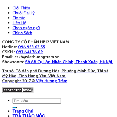
Giới Thiệu
Chuỗi Đại Lý
Tin tức
Liên Hệ
Chọn ngôn ngữ
Chính Sách
CÔNG TY CỔ PHẦN HB12 VIỆT NAM
Hotline:
096 953 63 55
CSKH :
093 641 76 69
Email: cskh@viethuongtram.vn
Showroom:
Số 68 Cự Lộc, Nhân Chính, Thanh Xuân, Hà Nội.
Trụ sở: Tổ dân phố Dương Hòa, Phường Minh Đức, Thị xã
Mỹ Hào, Tỉnh Hưng Yên, Việt Nam.
Copyright 2017 ©
Việt Hương Trầm
Trang Chủ
TRÀ THẢO MỘC