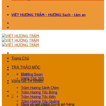
VIỆT HƯƠNG TRẦM - HƯƠNG Sạch - tâm an
Trang Chủ
TRÀ THẢO MỘC
Coming Soon
Vị trí
0969.536.355
Vòng Gỗ Tự Nhiên
Trầm Hương Sánh Chìm
Trầm Hương Tốc Bông
0
Trầm Hương Tốc Kiến
Trầm Hương Tốc Quầng
Chưa có sản phẩm trong giỏ hàng.
Vòng Gỗ Đàn Hương