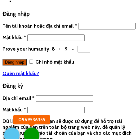
Đăng nhập
Tên tài khoản hoặc địa chỉ email
*
Mật khẩu
*
Prove your humanity:
8 + 9 =
Ghi nhớ mật khẩu
Quên mật khẩu?
Đăng ký
Địa chỉ email
*
Mật khẩu
*
0969536355
Dữ liệu cá nhân của bạn sẽ được sử dụng để hỗ trợ trải
nghiệm của bạn trên toàn bộ trang web này, để quản lý
quyền truy cập vào tài khoản của bạn và cho các mục đích
khác được mô tả trong