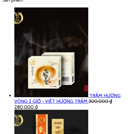
TRẦM HƯƠNG
VÒNG 2 GIỜ - VIỆT HƯƠNG TRẦM
300,000
₫
280,000
₫