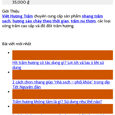
35,000
₫
Giới Thiệu
Việt Hương Trầm
chuyên cung cấp sản phẩm
nhang trầm
sạch
,
hương sào cháy theo thời gian
,
trầm nụ thơm
, các loại
vòng trầm cao cấp và đồ đốt trầm hương.
Bài viết mới nhất
29
Th5
Hít trầm hương có tác dụng gì? Lợi ích và lưu ý khi sử
dụng
18
Th12
2 cách chọn nhang giúp “nhà sạch – phổi khỏe” trong dịp
Tết Nguyên đán
08
Th5
Trầm hương không tăm là gì? Sử dụng như thế nào?
08
Th5