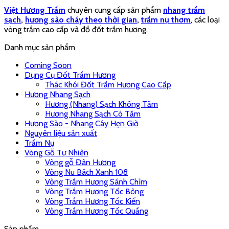
Việt Hương Trầm
chuyên cung cấp sản phẩm
nhang trầm
sạch
,
hương sào cháy theo thời gian
,
trầm nụ thơm
, các loại
vòng trầm cao cấp và đồ đốt trầm hương.
Danh mục sản phẩm
Coming Soon
Dụng Cụ Đốt Trầm Hương
Thác Khói Đốt Trầm Hương Cao Cấp
Hương Nhang Sạch
Hương (Nhang) Sạch Không Tăm
Hương Nhang Sạch Có Tăm
Hương Sào - Nhang Cây Hẹn Giờ
Nguyên liệu sản xuất
Trầm Nụ
Vòng Gỗ Tự Nhiên
Vòng gỗ Đàn Hương
Vòng Nu Bách Xanh 108
Vòng Trầm Hương Sánh Chìm
Vòng Trầm Hương Tốc Bông
Vòng Trầm Hương Tốc Kiến
Vòng Trầm Hương Tốc Quầng
Sản phẩm