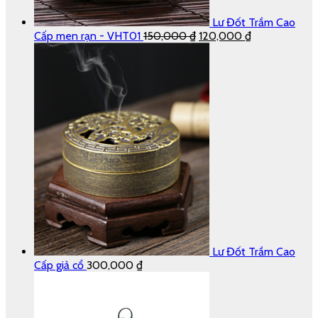
Lư Đốt Trầm Cao
Cấp men rạn - VHT01
150,000
₫
120,000
₫
Lư Đốt Trầm Cao
Cấp giả cổ
300,000
₫