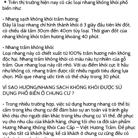
Trên thị trường hiện nay có các loại nhang không khói phổ
biến như:
• Nhang sạch không khói trầm hương:
Đây là loại nhang chỉ hình thành khói ở 3 giây đầu tiên khi đốt,
có chiều dài tầm 30cm đến 40cm tùy loại. Thời gian đốt của
nhang không khói trầm hương khoảng 40 phút.
• Nhang trầm không khói:
Loại nhang này có chiết xuất từ 100% trầm hương nên không
độc hại. Nhang trầm không khói có màu nâu tự nhiên của gỗ
trầm. Que nhang loại này rất nhỏ. Với ưu điểm khói cực ít hầu
như không có, nhang trầm được rất nhiều người tiêu dùng lựa
chọn. Mỗi que nhang ước tính có thể cháy trong 30 phút.
VÌ SAO HƯƠNG/NHANG SẠCH KHÔNG KHÓI ĐƯỢC SỬ
DỤNG PHỔ BIẾN Ở CHUNG CƯ ?
• Trong nhiều trường hợp, việc sử dụng hương nhang có thể bị
cấm trong khu chung cư để đảm bảo sự an toàn và tránh gây
khó chịu cho người dân khác trong khu chung cư. Vì thế, để phục
vụ cho nhu cầu của khách hàng, chúng tôi cho ra đời sản phẩm
Hương Nhang Không Khói Cao Cấp – Việt Hương Trầm. Để phục
vụ cho tất cả khách hàng, kể cả khách ở chung cư cũng đều có