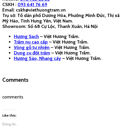
CSKH :
093 641 76 69
Email: cskh@viethuongtram.vn
Trụ sở: Tổ dân phố Dương Hòa, Phường Minh Đức, Thị xã
Mỹ Hào, Tỉnh Hưng Yên, Việt Nam.
Showroom: Số 68 Cự Lộc, Thanh Xuân, Hà Nội
Hương Sạch
– Việt Hương Trầm.
Trầm nụ cao cấp
– Việt Hương Trầm.
Vòng gỗ tự nhiên
– Việt Hương Trầm.
Dụng cụ đốt trầm
– Việt Hương Trầm.
Hương Sào, Nhang cây
– Việt Hương Trầm.
Comments
comments
Like this:
Đang tải...