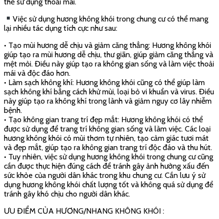
thể sử dụng thoải mái.
Việc sử dụng hương không khói trong chung cư có thể mang
lại nhiều tác dụng tích cực như sau:
• Tạo mùi hương dễ chịu và giảm căng thẳng: Hương không khói
giúp tạo ra mùi hương dễ chịu, thư giãn, giúp giảm căng thẳng và
mệt mỏi. Điều này giúp tạo ra không gian sống và làm việc thoải
mái và độc đáo hơn.
• Làm sạch không khí: Hương không khói cũng có thể giúp làm
sạch không khí bằng cách khử mùi, loại bỏ vi khuẩn và virus. Điều
này giúp tạo ra không khí trong lành và giảm nguy cơ lây nhiễm
bệnh.
• Tạo không gian trang trí đẹp mắt: Hương không khói có thể
được sử dụng để trang trí không gian sống và làm việc. Các loại
hương không khói có mùi thơm tự nhiên, tạo cảm giác tươi mát
và đẹp mắt, giúp tạo ra không gian trang trí độc đáo và thu hút.
• Tuy nhiên, việc sử dụng hương không khói trong chung cư cũng
cần được thực hiện đúng cách để tránh gây ảnh hưởng xấu đến
sức khỏe của người dân khác trong khu chung cư. Cần lưu ý sử
dụng hương không khói chất lượng tốt và không quá sử dụng để
tránh gây khó chịu cho người dân khác.
ƯU ĐIỂM CỦA HƯƠNG/NHANG KHÔNG KHÓI :