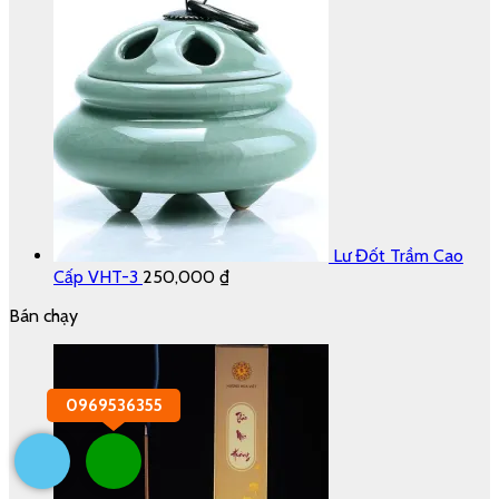
Lư Đốt Trầm Cao
Cấp VHT-3
250,000
₫
Bán chạy
0969536355