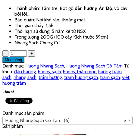
Thành phần: Tăm tre, Bột gỗ
đàn hương Ấn Độ
, vỏ cây
bời lời,…
Bảo quản: Nơi khô ráo, thoáng mát.
Thời gian cháy: 1,5h
Thời hạn sử dụng: 5 năm kể từ NSX.
Trọng lượng 200G (100 cây Kích thước 39cm)
Nhang Sạch Chung Cư
Số
lượng
Mua hàng
Danh mục:
Hương Nhang Sạch
,
Hương Nhang Sạch Có Tăm
Từ
khóa:
đàn hương
,
hương sạch
,
hương thảo mộc
,
hương trầm
sạch
,
nhang sạch
,
trầm hương
,
trầm hương sạch
,
trầm sạch
,
việt
hương trầm
Chia sẻ:
Danh mục sản phẩm
Hương Nhang Sạch Có Tăm (6)
×
Sản phẩm