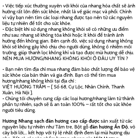
• Việc tiếp xúc thường xuyên với khói của nhang hóa chất sẽ ảnh
hưởng rất lớn đến sức khỏe, nhất là về giác mạc và phổi. Chính
vì vậy bạn nên tìm các loại nhang được tạo nên từ các nguyên
liệu tự nhiên để tốt cho sức khỏe.
• Đặc biệt khi sử dụng nhang không khói sẽ có những ưu điểm
như sau: nhang sẽ không tỏa khói hoặc ít khói để tránh ảnh
hưởng đến không gian. Bên cạnh đó, việc sử dụng nhang không
khói sẽ không gây khó chịu cho người dùng, không ô nhiễm môi
trường, giúp thanh lọc không khí và tạo được mùi hương dễ chịu.
NÊN MUA HƯƠNG/NHANG KHÔNG KHÓI Ở ĐÂU UY TÍN ?
• Bạn nên tìm địa chỉ mua nhang đảm bảo chất lượng để bảo vệ
sức khỏe của bản thân và gia đình. Bạn có thể tìm mua
hương/nhang không khói tại địa chỉ :
VIỆT HƯƠNG TRẦM – [ Số 68, Cự Lộc, Nhân Chính, Thanh
Xuân, Hà Nội ].
• Chúng tôi chuyên cung cấp các loại hương/nhang làm từ thành
phần tự nhiên, sạch sẽ & an toàn 100% – rất tốt cho sức khỏe
người tiêu dùng.
Hương Nhang sạch đàn hương cao cấp đ
ược
sản xuất từ các
nguyên liệu tự nhiên như Tăm tre, Bột gỗ
đàn hương Ấn Độ
, vỏ
cây bời lời,… kết hợp với tỷ lệ nhất định đem lại mùi hương dịu