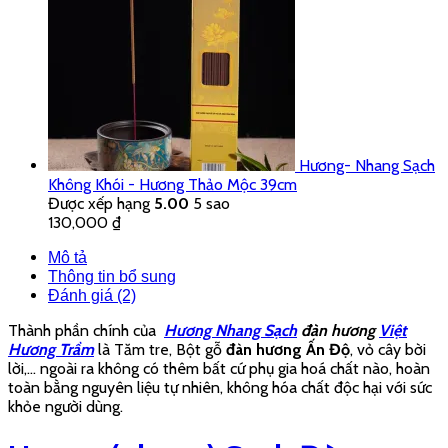
Hương- Nhang Sạch
Không Khói - Hương Thảo Mộc 39cm
Được xếp hạng
5.00
5 sao
130,000
₫
Mô tả
Thông tin bổ sung
Đánh giá (2)
Thành phần chính của
Hương Nhang Sạch
đàn hương
Việt
Hương Trầm
là Tăm tre, Bột gỗ
đàn hương Ấn Độ
, vỏ cây bời
lời,… ngoài ra không có thêm bất cứ phụ gia hoá chất nào, hoàn
toàn bằng nguyên liệu tự nhiên, không hóa chất độc hại với sức
khỏe người dùng.