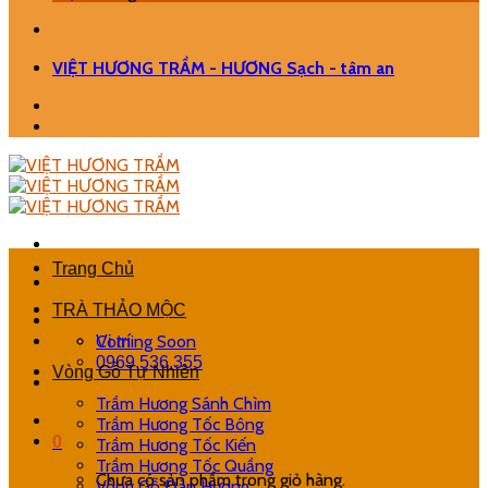
VIỆT HƯƠNG TRẦM - HƯƠNG Sạch - tâm an
Trang Chủ
TRÀ THẢO MỘC
Coming Soon
Vị trí
0969.536.355
Vòng Gỗ Tự Nhiên
Trầm Hương Sánh Chìm
Trầm Hương Tốc Bông
0
Trầm Hương Tốc Kiến
Trầm Hương Tốc Quầng
Chưa có sản phẩm trong giỏ hàng.
Vòng Gỗ Đàn Hương