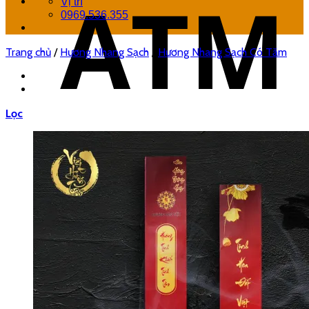
Vị trí
0969.536.355
Trang chủ
/
Hương Nhang Sạch
/
Hương Nhang Sạch Có Tăm
Lọc