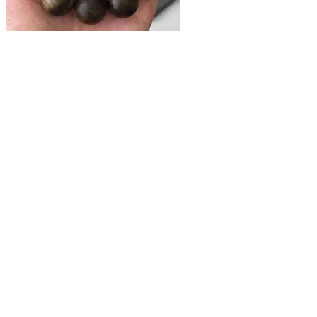
Xem nhanh
Vòng Gỗ Tự Nhiên
Vòng Tay Trầm Hương Sánh Chìm Hạt Tròn 14mm
4,200,000
₫
Giảm giá!