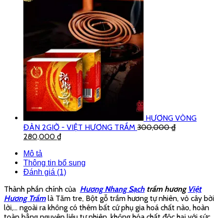
Hương (nhang) Sạch Trầm
Hương cao cấp
–
Việt Hương
Trầm.
Hương- Nhang Sạch Không
Khói –
Việt Hương Trầm.
NHANG SẠCH KHÔNG KHÓI LÀ GÌ ?
Nhang không khói được hiểu nôm na là loại nhang mà khi đốt
lên sẽ có khói nhè nhẹ trong 3-5 giây đầu, sau đó sẽ tắt khói,
lượng khói tỏa ra rất ít, không gây khó chịu hay ảnh hưởng tới
sức khỏe của người sử dụng.
Nhang không khói thường được làm từ các nguyên liệu sạch
từ thiên nhiên và không chứa hóa chất độc hại như trầm hương,
quế… Chính vì nhang không khói không làm từ các loại hóa chất