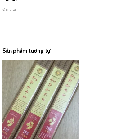
Xem nhanh
Hương Nhang Sạch
Hương Sào, Nhang Cây Thời Gian Cháy 8 Tiếng – Thẻ 3 cây
Được xếp hạng
5.00
5 sao
30,000
₫