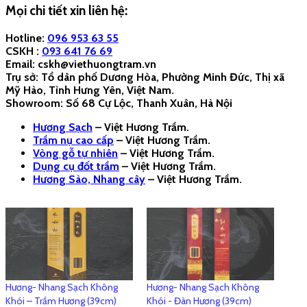
Với 1 bình luận
Với 2 bình luận
Hương- Nhang Sạch Không
Khói - Hương Thảo Mộc 30cm
06/05/2018
Với 1 bình luận
Comments
comments
Like this: