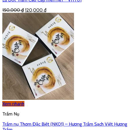
Được xếp hạng
5.00
5 sao
250,000
₫