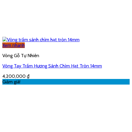
Xem nhanh
Dụng Cụ Đốt Trầm Hương
Lư Đốt Trầm Cao Cấp men rạn – VHT01