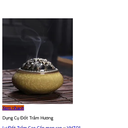
150,000
₫
120,000
₫
Xem nhanh
Trầm Nụ
Trầm nụ Thơm Đặc Biệt (NK01) – Hương Trầm Sạch Việt Hương
Trầm