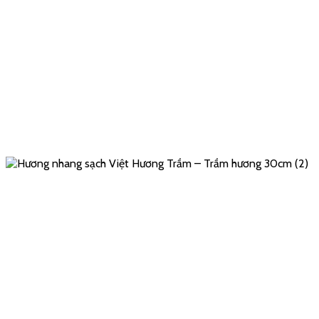
Hương- Nhang Sạch Không
Khói – Trầm Hương (30cm)
5.00
trên 5 dựa trên
1
đánh giá