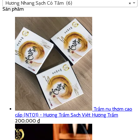
HƯƠNG VÒNG
ĐÀN 2GIỜ - VIỆT HƯƠNG TRẦM
300,000
₫
280,000
₫
Mô tả
Thông tin bổ sung
Đánh giá (1)
Thành phần chính của
Hương Nhang Sạch
trầm hương
Việt
Hương Trầm
là Tăm tre, Bột gỗ trầm hương tự nhiên, vỏ cây bời
lời,… ngoài ra không có thêm bất cứ phụ gia hoá chất nào, hoàn
toàn bằng nguyên liệu tự nhiên, không hóa chất độc hại với sức
khỏe người dùng.