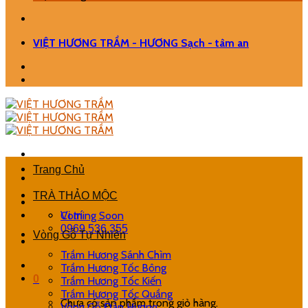
VIỆT HƯƠNG TRẦM - HƯƠNG Sạch - tâm an
Trang Chủ
TRÀ THẢO MỘC
Coming Soon
Vị trí
0969.536.355
Vòng Gỗ Tự Nhiên
Trầm Hương Sánh Chìm
Trầm Hương Tốc Bông
0
Trầm Hương Tốc Kiến
Trầm Hương Tốc Quầng
Chưa có sản phẩm trong giỏ hàng.
Vòng Gỗ Đàn Hương