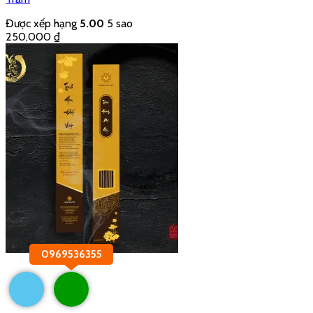
0969536355
Xem nhanh