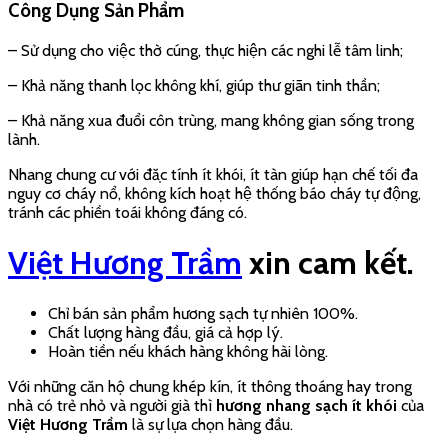
Hotline:
096 953 63 55
CSKH :
093 641 76 69
Email: cskh@viethuongtram.vn
Trụ sở: Tổ dân phố Dương Hòa, Phường Minh Đức, Thị xã
Mỹ Hào, Tỉnh Hưng Yên, Việt Nam.
Showroom: Số 68 Cự Lộc, Thanh Xuân, Hà Nội
Hương Sạch
– Việt Hương Trầm.
Trầm nụ cao cấp
– Việt Hương Trầm.
Vòng gỗ tự nhiên
– Việt Hương Trầm.
Dụng cụ đốt trầm
– Việt Hương Trầm.
Hương Sào, Nhang cây
– Việt Hương Trầm.
Hương- Nhang Sạch Không
Hương- Nhang Sạch Không
Khói – Trầm Hương (39cm)
Khói - Đàn Hương (39cm)
31/10/2017
31/10/2017