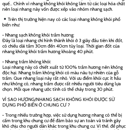
vụ cho tất cả khách hàng, kể cả khách ở chung cư cũng đều có
thể sử dụng thoải mái.
Việc sử dụng hương không khói trong chung cư có thể mang
lại nhiều tác dụng tích cực như sau:
• Tạo mùi hương dễ chịu và giảm căng thẳng: Hương không khói
giúp tạo ra mùi hương dễ chịu, thư giãn, giúp giảm căng thẳng và
mệt mỏi. Điều này giúp tạo ra không gian sống và làm việc thoải
mái và độc đáo hơn.
• Làm sạch không khí: Hương không khói cũng có thể giúp làm
sạch không khí bằng cách khử mùi, loại bỏ vi khuẩn và virus. Điều
này giúp tạo ra không khí trong lành và giảm nguy cơ lây nhiễm
bệnh.
• Tạo không gian trang trí đẹp mắt: Hương không khói có thể
được sử dụng để trang trí không gian sống và làm việc. Các loại
hương không khói có mùi thơm tự nhiên, tạo cảm giác tươi mát
và đẹp mắt, giúp tạo ra không gian trang trí độc đáo và thu hút.
• Tuy nhiên, việc sử dụng hương không khói trong chung cư cũng
cần được thực hiện đúng cách để tránh gây ảnh hưởng xấu đến
sức khỏe của người dân khác trong khu chung cư. Cần lưu ý sử
dụng hương không khói chất lượng tốt và không quá sử dụng để
tránh gây khó chịu cho người dân khác.