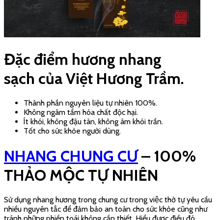
phẩm Nhang chung cư – sự lựa chọn hoàn hảo cho việc thờ tự
tại chung cư.
Thành Phần Tự Nhiên – An Toàn Cho Sức Khỏe
Được làm từ các loại thảo mộc bản địa quý giá như Trầm hương,
Rễ Bái, Cam thảo, Đại hồi, Đinh hương, Quế,… cùng với Keo bời
lời tự nhiên và Tăm tre mộc. Một sản phẩm hoàn toàn tự nhiên,
thân thiện với môi trường và an toàn cho sức khỏe.
Đặc Tính Độc Đáo, Phù Hợp Cho Chung Cư
Được thiết kế đặc biệt cho các không gian sống hiện đại như
chung cư, phòng máy lạnh:
Hương thảo mộc dịu nhẹ, mang lại cảm giác thư thái và
thanh lọc không khí;
Ít khói và ít tàn, giảm thiểu tình trạng ám khói, bảo vệ trần
nhà sạch sẽ;
Kích thước nhang 32cm – thời gian cháy nhanh từ 20 – 30
phút, tiện lợi cho việc sử dụng hàng ngày.
Công Dụng Sản Phẩm