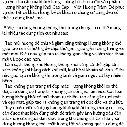
ƯU ĐIỂM CỦA HƯƠNG/NHANG KHÔNG KHÓI :
• Việc tiếp xúc thường xuyên với khói của nhang hóa chất sẽ ảnh
hưởng rất lớn đến sức khỏe, nhất là về giác mạc và phổi. Chính
vì vậy bạn nên tìm các loại nhang được tạo nên từ các nguyên
liệu tự nhiên để tốt cho sức khỏe.
• Đặc biệt khi sử dụng nhang không khói sẽ có những ưu điểm
như sau: nhang sẽ không tỏa khói hoặc ít khói để tránh ảnh
hưởng đến không gian. Bên cạnh đó, việc sử dụng nhang không
khói sẽ không gây khó chịu cho người dùng, không ô nhiễm môi
trường, giúp thanh lọc không khí và tạo được mùi hương dễ chịu.
NÊN MUA HƯƠNG/NHANG KHÔNG KHÓI Ở ĐÂU UY TÍN ?
• Bạn nên tìm địa chỉ mua nhang đảm bảo chất lượng để bảo vệ
sức khỏe của bản thân và gia đình. Bạn có thể tìm mua
hương/nhang không khói tại địa chỉ :
VIỆT HƯƠNG TRẦM – [ Số 68, Cự Lộc, Nhân Chính, Thanh
Xuân, Hà Nội ].
• Chúng tôi chuyên cung cấp các loại hương/nhang làm từ thành
phần tự nhiên, sạch sẽ & an toàn 100% – rất tốt cho sức khỏe
người tiêu dùng.
Hương Nhang sạch trầm hương cao cấp đ
ược
sản xuất từ các
nguyên liệu tự nhiên như Tăm tre, Bột gỗ trầm hương tự nhiên,