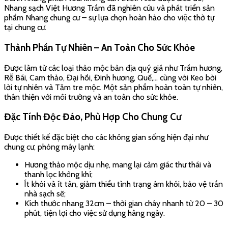
– Sử dụng cho việc thờ cúng, thực hiện các nghi lễ tâm linh;
– Khả năng thanh lọc không khí, giúp thư giãn tinh thần;
– Khả năng xua đuổi côn trùng, mang không gian sống trong
lành.
Nhang chung cư với đặc tính ít khói, ít tàn giúp hạn chế tối đa
nguy cơ cháy nổ, không kích hoạt hệ thống báo cháy tự động,
tránh các phiền toái không đáng có.
Việt Hương Trầm
xin cam kết.
Chỉ bán sản phẩm hương sạch tự nhiên 100%.
Chất lượng hàng đầu, giá cả hợp lý.
Hoàn tiền nếu khách hàng không hài lòng.
Với những căn hộ chung khép kín, ít thông thoáng hay trong
nhà có trẻ nhỏ và người già thì
hương nhang sạch ít khói
của
Việt Hương Trầm
là sự lựa chọn hàng đầu.
Mọi chi tiết xin liên hệ: