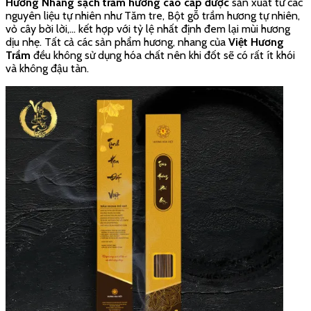
Đặc điểm hương nhang
sạch
của Việt Hương Trầm.
Thành phần nguyên liệu tự nhiên 100%.
Không ngâm tẩm hóa chất độc hại.
Ít khói, không đậu tàn, không ám khói trần.
Tốt cho sức khỏe người dùng.
NHANG CHUNG CƯ
– 100%
THẢO MỘC TỰ NHIÊN
Sử dụng nhang hương trong chung cư trong việc thờ tự yêu cầu
nhiều nguyên tắc để đảm bảo an toàn cho sức khỏe cũng như
tránh những phiền toái không cần thiết. Hiểu được điều đó,
Nhang sạch Việt Hương Trầm đã nghiên cứu và phát triển sản