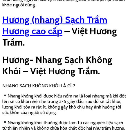
nên loại nhang này vốn được xếp vào nhóm nhang sạch.
Trên thị trường hiện nay có các loại nhang không khói phổ
biến như:
• Nhang sạch không khói trầm hương:
Đây là loại nhang chỉ hình thành khói ở 3 giây đầu tiên khi đốt,
có chiều dài tầm 30cm đến 40cm tùy loại. Thời gian đốt của
nhang không khói trầm hương khoảng 40 phút.
• Nhang trầm không khói:
Loại nhang này có chiết xuất từ 100% trầm hương nên không
độc hại. Nhang trầm không khói có màu nâu tự nhiên của gỗ
trầm. Que nhang loại này rất nhỏ. Với ưu điểm khói cực ít hầu
như không có, nhang trầm được rất nhiều người tiêu dùng lựa
chọn. Mỗi que nhang ước tính có thể cháy trong 30 phút.
VÌ SAO HƯƠNG/NHANG SẠCH KHÔNG KHÓI ĐƯỢC SỬ
DỤNG PHỔ BIẾN Ở CHUNG CƯ ?
• Trong nhiều trường hợp, việc sử dụng hương nhang có thể bị
cấm trong khu chung cư để đảm bảo sự an toàn và tránh gây
khó chịu cho người dân khác trong khu chung cư. Vì thế, để phục
vụ cho nhu cầu của khách hàng, chúng tôi cho ra đời sản phẩm
Hương Nhang Không Khói Cao Cấp – Việt Hương Trầm. Để phục