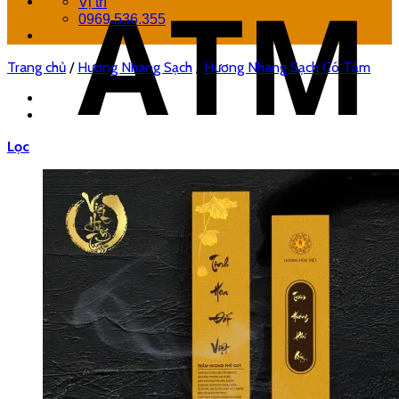
Vị trí
0969.536.355
Trang chủ
/
Hương Nhang Sạch
/
Hương Nhang Sạch Có Tăm
Lọc