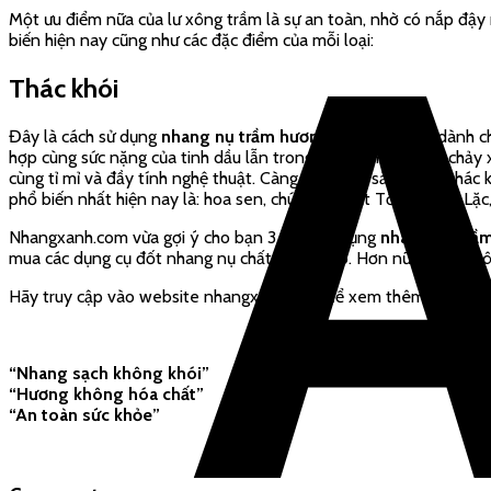
Một ưu điểm nữa của lư xông trầm là sự an toàn, nhờ có nắp đậy n
biến hiện nay cũng như các đặc điểm của mỗi loại:
Thác khói
Đây là cách sử dụng
nhang nụ trầm hương
độc đáo nhất dành cho
hợp cùng sức nặng của tinh dầu lẫn trong khói làm cho khói chảy
cùng tỉ mỉ và đầy tính nghệ thuật. Càng ngày các sản phẩm thác k
phổ biến nhất hiện nay là: hoa sen, chú tiểu, Phật Tổ, Phật Di L
Nhangxanh.com vừa gợi ý cho bạn 3 cách sử dụng
nhang nụ trầ
mua các dụng cụ đốt nhang nụ chất lượng cao. Hơn nữa, chúng tôi
Hãy truy cập vào website nhangxanh.com để xem thêm các sản p
“Nhang sạch không khói”
“Hương không hóa chất”
“An toàn sức khỏe”