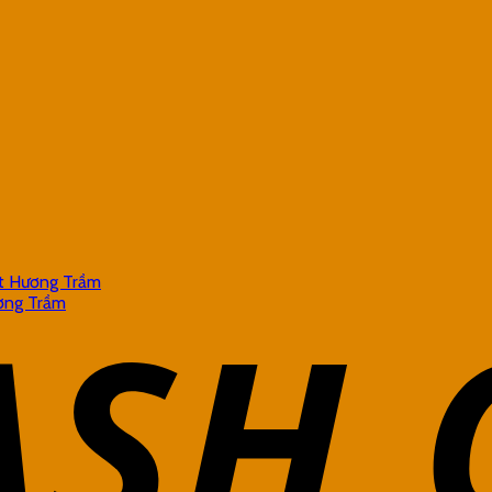
ệt Hương Trầm
ơng Trầm