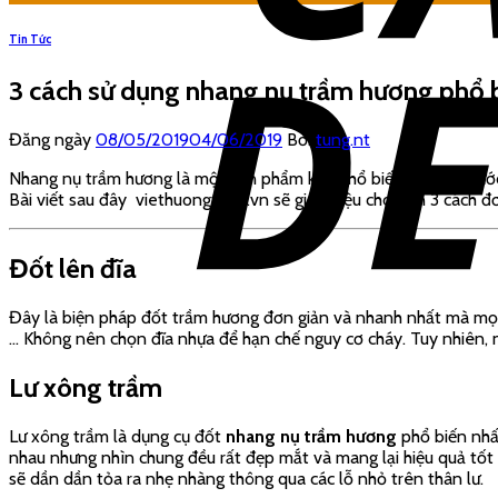
Tin Tức
3 cách sử dụng nhang nụ trầm hương phổ b
Đăng ngày
08/05/2019
04/06/2019
Bởi
tung.nt
Nhang nụ trầm hương là một sản phẩm khá phổ biến ở nhiều nước n
Bài viết sau đây viethuongtram.vn sẽ giới thiệu cho bạn 3 cách 
Đốt lên đĩa
Đây là biện pháp đốt trầm hương đơn giản và nhanh nhất mà mọi n
… Không nên chọn đĩa nhựa để hạn chế nguy cơ cháy. Tuy nhiên, 
Lư xông trầm
Lư xông trầm là dụng cụ đốt
nhang nụ trầm hương
phổ biến nhất
nhau nhưng nhìn chung đều rất đẹp mắt và mang lại hiệu quả tốt 
sẽ dần dần tỏa ra nhẹ nhàng thông qua các lỗ nhỏ trên thân lư.