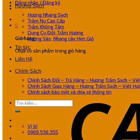
Đăng nhập / Đăng ký
Hương Sạch
Hương Nhang Sạch
Trầm Nụ Cao Cấp
0
Trầm Không Tăm
Dụng Cụ Đốt Trầm Hương
Giỏ hàng
Hương Sào, Nhang cây Hẹn Giờ
Tin tức
Chưa có sản phẩm trong giỏ hàng.
Liên Hệ
Chính Sách
Chính Sách Đổi – Trả Hàng – Hương Trầm Sạch – Vi
Chính Sách Giao Hàng – Hương Trầm Sạch – Việt Hư
Chính sách bảo mật và chia sẻ thông tin
Vị trí
0969.536.355