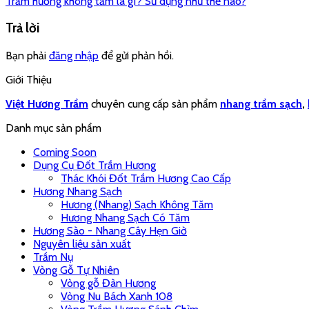
Trầm hương không tăm là gì? Sử dụng như thế nào?
Trả lời
Bạn phải
đăng nhập
để gửi phản hồi.
Giới Thiệu
Việt Hương Trầm
chuyên cung cấp sản phẩm
nhang trầm sạch
,
Danh mục sản phẩm
Coming Soon
Dụng Cụ Đốt Trầm Hương
Thác Khói Đốt Trầm Hương Cao Cấp
Hương Nhang Sạch
Hương (Nhang) Sạch Không Tăm
Hương Nhang Sạch Có Tăm
Hương Sào - Nhang Cây Hẹn Giờ
Nguyên liệu sản xuất
Trầm Nụ
Vòng Gỗ Tự Nhiên
Vòng gỗ Đàn Hương
Vòng Nu Bách Xanh 108