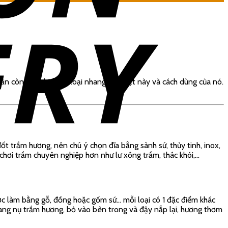
n còn chưa biết tới loại nhang đặc biệt này và cách dùng của nó.
t trầm hương, nên chú ý chọn đĩa bằng sành sứ, thủy tinh, inox,
hơi trầm chuyên nghiệp hơn như lư xông trầm, thác khói,…
ược làm bằng gỗ, đồng hoặc gốm sứ… mỗi loại có 1 đặc điểm khác
hang nụ trầm hương, bỏ vào bên trong và đậy nắp lại, hương thơm