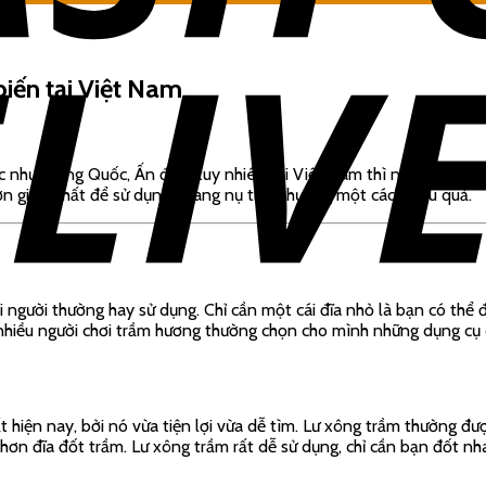
iến tại Việt Nam
hư Trung Quốc, Ấn độ…, tuy nhiên tại Việt Nam thì nhiều người vẫ
đơn giản nhất để sử dụng nhang nụ trầm hương một cách hiệu quả.
gười thường hay sử dụng. Chỉ cần một cái đĩa nhỏ là bạn có thể đố
nhiều người chơi trầm hương thường chọn cho mình những dụng cụ c
 hiện nay, bởi nó vừa tiện lợi vừa dễ tìm. Lư xông trầm thường đ
hơn đĩa đốt trầm. Lư xông trầm rất dễ sử dụng, chỉ cần bạn đốt n