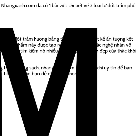
hangxanh.com đã có 1 bài viết chi tiết về 3 loại lư đốt trầm phổ
 khi đốt trầm hương bằng thác khói. Với thiết kế ấn tượng kết
hói. Sản phẩm này được tạo ra từ bàn tay của các nghệ nhân vô
chuộng và tìm kiếm nó nhiều hơn. Cách tạo hình đẹp của thác khói
g trầm hương sạch, nhangxanh.com còn là địa chỉ uy tín để bạn
u tiết kiệm cho bạn dễ dàng lựa chọn.